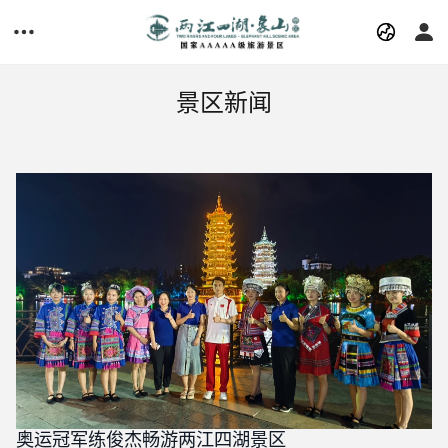
景区新闻
奥运冠军练俊杰畅游两江四湖景区