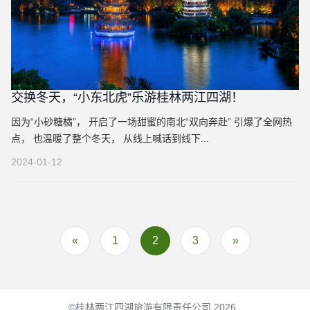
交换冬天，“小东北虎”乐游桂林两江四湖！
因为“小砂糖橘”， 开启了一场甜蜜的南北“双向奔赴” 引爆了全网热
点， 也温暖了整个冬天， 从线上喊话到线下...
2024-01-12
«
1
2
3
»
©桂林两江四湖旅游有限责任公司 2026