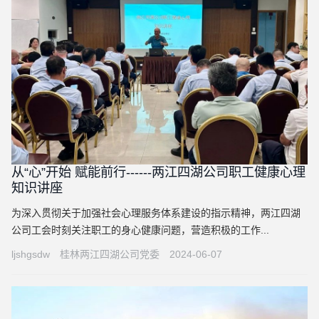
从“心”开始 赋能前行------两江四湖公司职工健康心理
知识讲座
为深入贯彻关于加强社会心理服务体系建设的指示精神，两江四湖
公司工会时刻关注职工的身心健康问题，营造积极的工作...
ljshgsdw
桂林两江四湖公司党委
2024-06-07