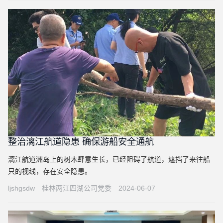
整治漓江航道隐患 确保游船安全通航
漓江航道洲岛上的树木肆意生长，已经阻碍了航道，遮挡了来往船
只的视线，存在安全隐患。
ljshgsdw
桂林两江四湖公司党委
2024-06-07