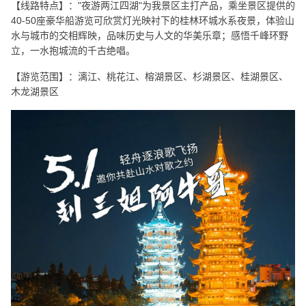
【线路特点】："夜游两江四湖"为我景区主打产品，乘坐景区提供的
40-50座豪华船游览可欣赏灯光映衬下的桂林环城水系夜景，体验山
水与城市的交相辉映，品味历史与人文的华美乐章；感悟千峰环野
立，一水抱城流的千古绝唱。
【游览范围】：漓江、桃花江、榕湖景区、杉湖景区、桂湖景区、
木龙湖景区