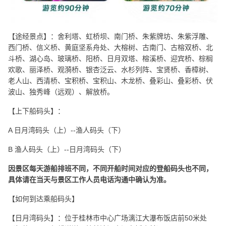
【途经景点】：舍利塔、虹桥坝、南门桥、朱紫牌坊、朱紫浮雕、
西门桥、信义桥、黄庭坚系舟处、大榕树、古南门、古榕双桥、北
斗桥、湖心岛、玻璃桥、阳桥、日月双塔、榕溪桥、迎宾桥、棕榈
欢歌、丽泽桥、观漪桥、银杏泛云、水杉列阵、宝贤桥、香樟树、
老人山、西清桥、宝积桥、宝积山、木龙桥、叠彩山、叠彩桥、伏
波山、独秀峰（远观）、解放桥。
【上下船码头】：
A 日月湾码头（上）--渔人码头（下）
B 渔人码头（上）--日月湾码头（下）
因景区每天游船排班不同，不同开船时间对应的登船码头也不同，
具体请在当天与景区工作人员电话沟通中确认为准。
【如何到达乘船码头】
【日月湾码头】：位于桂林市中心广场漓江大瀑布饭店前50米处