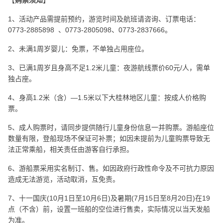
【
购票须知
】
1、活动产品需提前预约，游览时间及航班请咨询、订票电话：
0773-2885898 、0773-2805098、0773-2837666。
2、未满1周岁婴儿：免票，不单独占用座位。
3、已满1周岁且身高不足1.2米儿童：夜游航线票价60元/人，需单
独占座。
4、身高1.2米（含）—1.5米以下大桂林地区儿童：按成人价格购
票。
5、成人购票时，请同步提供随行儿童身份信息一并购票。游船座位
数量有限，登船现场不保证可补票；如因未提前为儿童购票导致无
法正常乘船，相关责任由游客自行承担。
6、游船票采用实名制订、售。如因政府行政性命令及不可抗力原因
造成无法游览，活动取消，互免责。
7、十一国庆(10月1日至10月6日)及暑期(7月15日至8月20日)在19
点（不含）前，设置一班船的空位进行售卖，实际情况以当天发船
为准。