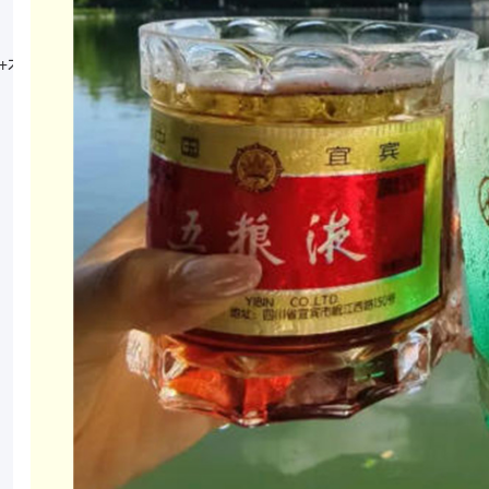
+木龙湖公园+日月双塔+夜游两江