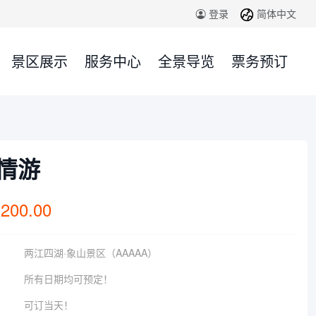
简体中文
登录
景区展示
服务中心
全景导览
票务预订
情游
 200.00
两江四湖·象山景区（AAAAA）
所有日期均可预定！
可订当天！