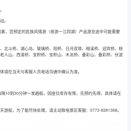
。
动。
因素，您预定的民族风情游（夜游一江四湖）产品游览途中可能需要
、北斗桥、湖心岛、玻璃桥、阳桥、日月双塔、榕溪桥、迎宾桥、棕
老人山、西清桥、宝积桥、宝积山、木龙桥、叠彩山、叠彩桥、伏波
体请在当天与客服人员电话沟通中确认为准。
0 ，期间每隔10到30分钟一发趟船，因座位库存有限，先预约先得，具体请在
船，为了能尽快处理，请主动致电景区客服：0773-8281368。