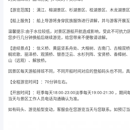
【游览范围】：漓江、榕湖景区、杉湖景区、桂湖景区、木龙湖景区
【船上服务】：船上导游将身穿民族服饰进行讲解，并与游客开展互
温馨提示:由于水位较低，对景区游船开航造成影响，受此不可抗力
您步行几分钟换船后继续游览，给您带来不便敬请谅解。
【途经景点】：信义桥、黄庭坚系舟处、大榕树、古南门、古榕双桥
榈欢歌、丽泽桥、观漪桥、银杏泛云、水杉列阵、宝贤桥、香樟树、
山（远观）、解放桥。
因景区每天游船排班不同，不同开船时间对应的登船码头也不同，具
【全程游览时间】：70分钟左右。
【开放时间】：旺季每天18:00-23:00淡季每天19:00-21:3
当天与景区工作人员电话沟通确认为准。
如有码头、游览船型变动，客服会在您游览当天与您联系。如预订当天游