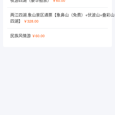
夜游四湖（豪华船票）
￥60.00
两江四湖.象山景区通票【象鼻山（免费）+伏波山+叠彩山
四湖】
￥328.00
民族风情游
￥60.00