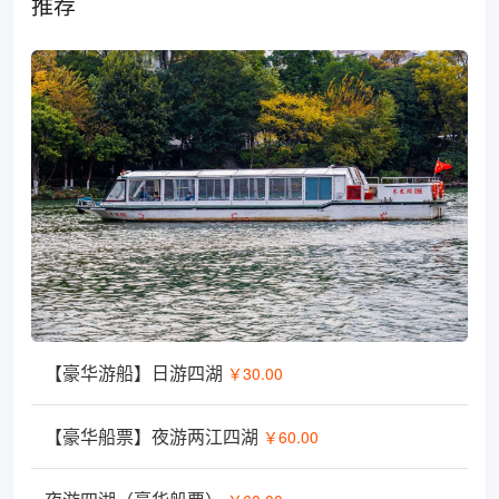
推荐
【豪华游船】日游四湖
￥30.00
【豪华船票】夜游两江四湖
￥60.00