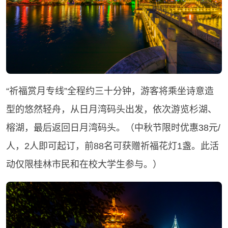
“祈福赏月专线”全程约三十分钟，游客将乘坐诗意造
型的悠然轻舟，从日月湾码头出发，依次游览杉湖、
榕湖，最后返回日月湾码头。（中秋节限时优惠38元/
人，2人即可起订，前88名可获赠祈福花灯1盏。此活
动仅限桂林市民和在校大学生参与。）