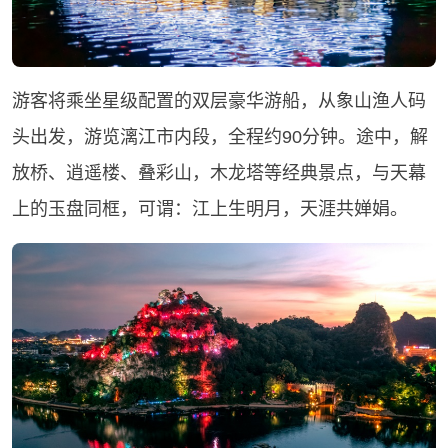
游客将乘坐星级配置的双层豪华游船，从象山渔人码
头出发，游览漓江市内段，全程约90分钟。途中，解
放桥、逍遥楼、叠彩山，木龙塔等经典景点，与天幕
上的玉盘同框，可谓：江上生明月，天涯共婵娟。