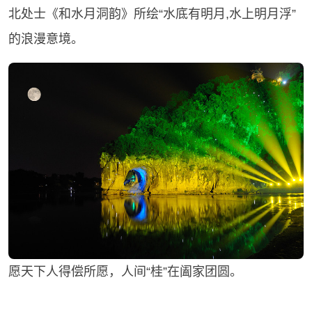
北处士《和水月洞韵》所绘“水底有明月,水上明月浮”
的浪漫意境。
愿天下人得偿所愿，人间“桂”在阖家团圆。