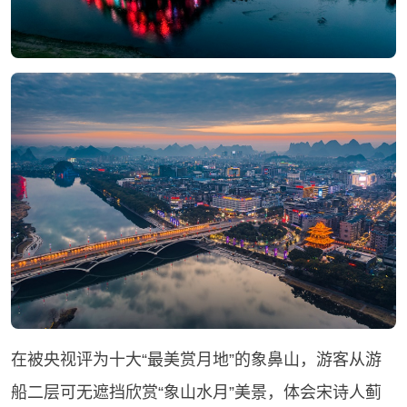
在被央视评为十大“最美赏月地”的象鼻山，游客从游
船二层可无遮挡欣赏“象山水月”美景，体会宋诗人蓟