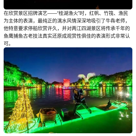
在欣赏景区招牌演艺——“桂湖渔火”时，红帆、竹筏、渔民
为主体的表演，最纯正的漓水风情深深地吸引了牛犇老师，
他特意要求停船欣赏许久，并对两江四湖景区将传承千年的
鱼鹰捕鱼古老技法真实还原成观赏性俱佳的表演形式非常认
可。