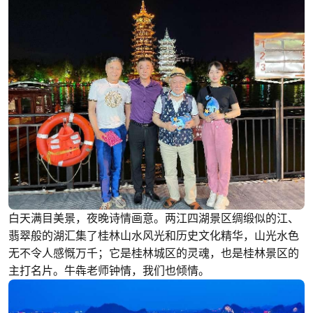
白天满目美景，夜晚诗情画意。两江四湖景区绸缎似的江、
翡翠般的湖汇集了桂林山水风光和历史文化精华，山光水色
无不令人感慨万千；它是桂林城区的灵魂，也是桂林景区的
主打名片。牛犇老师钟情，我们也倾情。