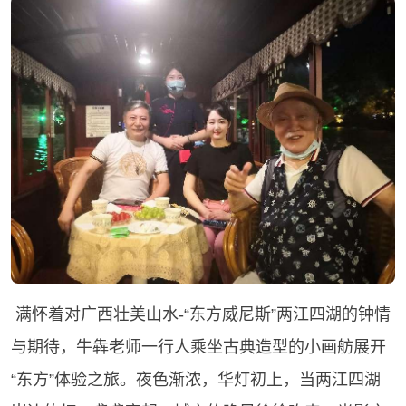
满怀着对广西壮美山水-“东方威尼斯”两江四湖的钟情
与期待，牛犇老师一行人乘坐古典造型的小画舫展开
“东方”体验之旅。夜色渐浓，华灯初上，当两江四湖