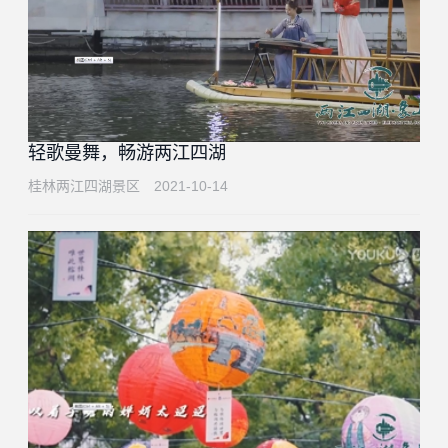
轻歌曼舞，畅游两江四湖
桂林两江四湖景区
2021-10-14