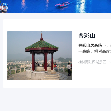
叠彩山
叠彩山居高临下，
一高峰，相对高度7
桂林两江四湖景区