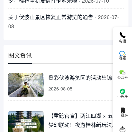
夕，桂林全新爱情打卡地来啦 -
2026-07-10
关于伏波山景区恢复正常游览的通告 -
2026-07-
08
电话
图文资讯
客服
叠彩伏波游览区的活动集锦
公众号
2026-08-05
小程序
【重磅官宣】两江四湖 × 五粮液
手机版
梦幻联动！夜游桂林新玩法...