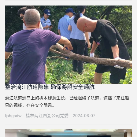
整治漓江航道隐患 确保游船安全通航
漓江航道洲岛上的树木肆意生长，已经阻碍了航道，遮挡了来往船
只的视线，存在安全隐患。
ljshgsdw
桂林两江四湖公司党委
2024-06-07