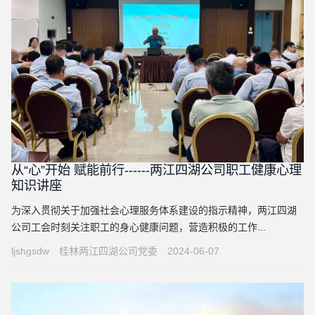
从“心”开始 赋能前行------两江四湖公司职工健康心理
知识讲座
为深入贯彻关于加强社会心理服务体系建设的指示精神，两江四湖
公司工会时刻关注职工的身心健康问题，营造积极的工作...
ljshgsdw
桂林两江四湖公司党委
2024-06-07