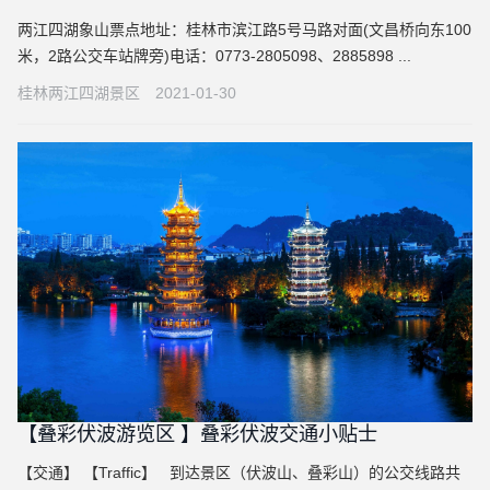
两江四湖象山票点地址：桂林市滨江路5号马路对面(文昌桥向东100
米，2路公交车站牌旁)电话：0773-2805098、2885898 ...
桂林两江四湖景区
2021-01-30
【叠彩伏波游览区 】叠彩伏波交通小贴士
【交通】 【Traffic】 到达景区（伏波山、叠彩山）的公交线路共